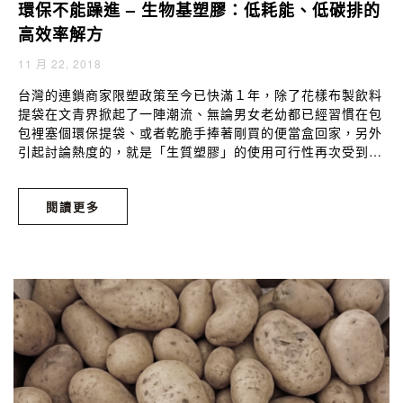
環保不能躁進 – 生物基塑膠：低耗能、低碳排的
高效率解方
11 月 22, 2018
台灣的連鎖商家限塑政策至今已快滿１年，除了花樣布製飲料
提袋在文青界掀起了一陣潮流、無論男女老幼都已經習慣在包
包裡塞個環保提袋、或者乾脆手捧著剛買的便當盒回家，另外
引起討論熱度的，就是「生質塑膠」的使用可行性再次受到廣
泛討論。相信平常有在網頁上瀏覽新聞的人都多少接觸過這個
詞，生質塑膠聽起來專業難懂，但其實概念很簡單，就是「可
閱讀更多
受生物、環境自然分解的塑膠」。聽起來超炫，我們平常買便
當、買水果的塑膠袋，如果替換成生質塑膠，是不是就可以解
決現在的塑膠垃圾問題呢？儘管處理過程沒這麼簡單，但還是
讓我們一同來了解生質塑膠是什麼吧。