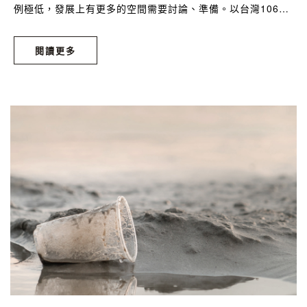
例極低，發展上有更多的空間需要討論、準備。以台灣106年
的各類發電佔比為例，最大宗的火力發電(燃煤、燃油、天然
氣)佔了82.6%、核能發電佔9.3%、再生能源發電4.9%、其他
閱讀更多
則佔3.2%，其中再生能源的比例甚至不到5%，也說明了整體
發電的形式依舊偏向對環境有負面影響。民意與政策互相角力
後，現今政策則是朝向「2025年達成讓再生能源發電佔比從
5%成長為20%」，希望能以最積極的腳步，以綠能取代更多
的燃煤、核能發電。