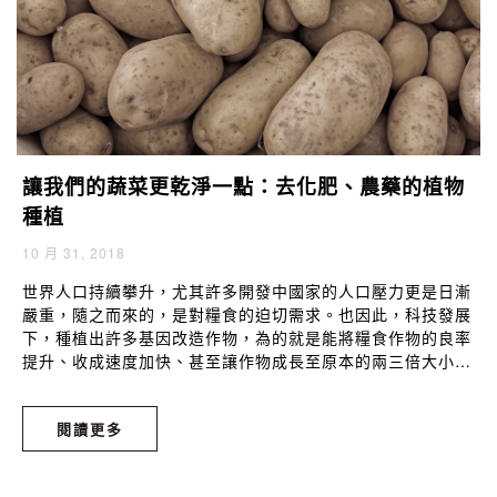
讓我們的蔬菜更乾淨一點：去化肥、農藥的植物
種植
10 月 31, 2018
世界人口持續攀升，尤其許多開發中國家的人口壓力更是日漸
嚴重，隨之而來的，是對糧食的迫切需求。也因此，科技發展
下，種植出許多基因改造作物，為的就是能將糧食作物的良率
提升、收成速度加快、甚至讓作物成長至原本的兩三倍大小。
然而，這些非自然的改變，卻也衝擊著環境土壤、以及物種多
樣性的平衡。我們種植愈多基改作物，地球生態系就變得更脆
閱讀更多
弱些。也因此，許多已開發國家重視起回歸原始自然的種植方
式、希望能發展出生長效率高、但不須危害土壤與環境的作物
種植方式。上一篇《
肉食習慣無形中增加碳排放，人工肉正