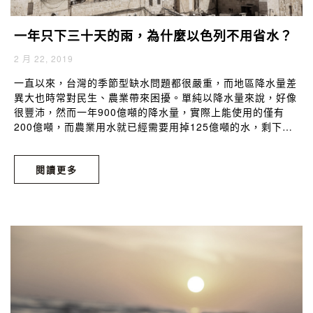
一年只下三十天的雨，為什麼以色列不用省水？
2 月 22, 2019
一直以來，台灣的季節型缺水問題都很嚴重，而地區降水量差
異大也時常對民生、農業帶來困擾。單純以降水量來說，好像
很豐沛，然而一年900億噸的降水量，實際上能使用的僅有
200億噸，而農業用水就已經需要用掉125億噸的水，剩下來
的工業、民生用水量卻仍是很大的缺口，這樣的情形下，使得
台灣的水資源問題一直都迫切需要解決。上一篇文章《海水送
閱讀更多
進去，淡水流出來，水資源匱乏已有解？》我們提到了台灣離
島地區現在很大宗的水來源是透過海水淡化，然而真正應用到
本島全面執行仍存有很大的爭議與困難。身為一個農業用水量
大的國家，我們不妨看看另一項被許多乾旱國家廣泛利用的技
術─滴灌。