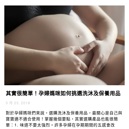
ON，減碳立功
》文章中，提到了幾種讓肉類食用能更環保的
改革與技術，這次，我們要從植物著手，了解什麼樣的方式，
能讓蔬菜、米糧的種植更加綠化。
其實很簡單！孕婦媽咪如何挑選洗沐及保養用品
5 月 23, 2018
對於孕婦媽咪們來說，選購洗沐及保養用品，最關心是自己與
寶寶適不適合使用！掌握幾個要點，其實選購產品也能很簡
單：1. 味道不要太強烈。許多孕婦在孕期期間的五感會改