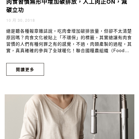
肉食習慣無形中增加碳排放，人工肉正ON，減
碳立功
10 月 30, 2018
總是聽各種報章雜誌說，吃肉會增加碳排放量，但卻不太清楚
原因嗎？肉食文化被貼上「不環保」的標籤，其實總讓有肉食
習慣的人們有種何罪之有的感覺，不過，肉類產製的過程，其
實，真真確確的參與了全球暖化！聯合國糧農組織（Food
and Agriculture Organization, FAO）研究的數字中顯示：
全球溫室氣體排放量18％是來自畜牧業，這樣的比重高過世界
閱讀更多
各地所有交通工具的總排放量；而單是肉牛就占了其中的
10％，更有進一步的估計指出，生產一公斤牛肉所需的乾淨水
量至少達43000公升。原來，從畜養食用畜禽，到製成能在超
市販賣的肉品，過程中不只製造了大量的二氧化碳，還得消耗
寶貴的水資源！（與非洲等受旱災嚴重影響的地區相比較，更
顯浪費呀。）