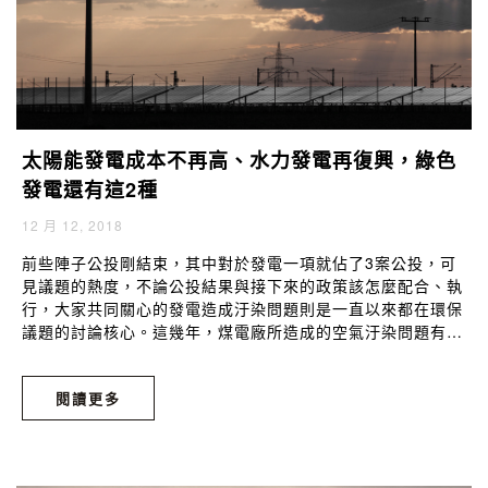
太陽能發電成本不再高、水力發電再復興，綠色
發電還有這2種
12 月 12, 2018
前些陣子公投剛結束，其中對於發電一項就佔了3案公投，可
見議題的熱度，不論公投結果與接下來的政策該怎麼配合、執
行，大家共同關心的發電造成汙染問題則是一直以來都在環保
議題的討論核心。這幾年，煤電廠所造成的空氣汙染問題有愈
來愈明顯、嚴重的現象，尤以台中及高雄地區受影響最多。而
核電儘管是最符合經濟效應的發電方式，但在日本核災後，國
閱讀更多
際的正反聲浪日漸高漲，民間與政府也因此積極尋求乾淨、安
全的其他發電方式，希望在民生用電得以維持的情況下、減緩
生態與安全的犧牲。