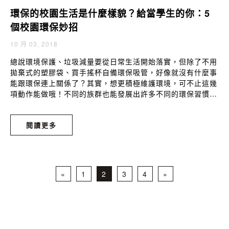
環保的校園生活是什麼樣貌？給當學生的你：5
個校園環保妙招
10 月 03, 2018
總說環境保護、垃圾減量要從日常生活開始落實，但除了不用
拋棄式的塑膠袋、買手搖杯自備環保吸管，好像就沒有什麼事
能跟環保連上關係了？其實，想更積極維護環境，可不止這幾
項動作能做哦！不同的族群也能發展出許多不同的環保習慣，
接著我們就以「校園」為首例，談談身為學生的你，可以怎麼
在校園生活上做些環保的小改變吧。學期快開始了，新生準備
閱讀更多
搬入宿舍，此時的你，是不是從家裡捆了一箱又一箱要請爸
媽/物流公司送到宿舍呢？這些箱子的來源，你可有留心過？
許多人會習慣向郵局或物流公司買紙箱，不過，當這些紙箱成
功完成運送任務後，通常只能置放在回收區，成為垃圾循環的
一員。如果這時，你選擇找家裡可重複使用的大型容器，或者
«
1
2
3
4
»
使用出門旅遊的行李箱，就能大大減少一次性容器的使用！