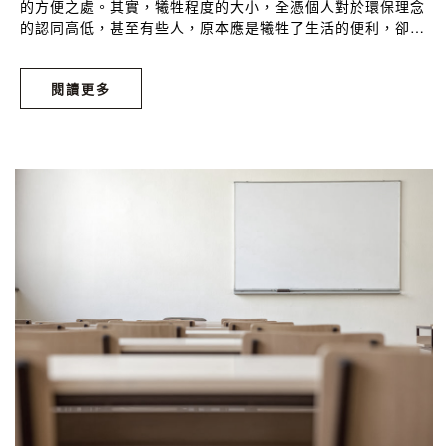
的方便之處。其實，犧牲程度的大小，全憑個人對於環保理念
的認同高低，甚至有些人，原本應是犧牲了生活的便利，卻獲
得了回饋貢獻的成就感！繼上一篇我們在專欄文章《環保的校
園生活是什麼樣貌？給當學生的你：5個校園環保妙招》之中
閱讀更多
分享了5招適合學生族群們落實的環保撇步，（複習一下：搬
宿舍別用紙箱、講義雲端閱讀…）這次，我們要為儘管工作忙
碌，卻又不吝於休閒時間追蹤環保新聞的上班族們，量身訂做
幾個簡單輕鬆的日常小改變，讓人人都能獻力於我們的環境！