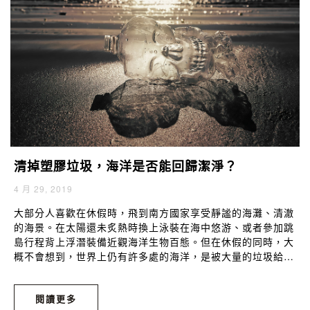
清掉塑膠垃圾，海洋是否能回歸潔淨？
4 月 29, 2019
大部分人喜歡在休假時，飛到南方國家享受靜謐的海灘、清澈
的海景。在太陽還未炙熱時換上泳裝在海中悠游、或者參加跳
島行程背上浮潛裝備近觀海洋生物百態。但在休假的同時，大
概不會想到，世界上仍有許多處的海洋，是被大量的垃圾給汙
染著、那裡水質惡劣發出惡臭、處處可見魚蝦浮屍，絕對不是
你想選擇去度假的那種「陽光沙灘襯大海」。
閱讀更多