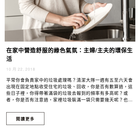
在家中營造舒服的綠色氣氛：主婦/主夫的環保生
活
10 月 22, 2018
平常你會負責家中的垃圾處理嗎？清潔大隊一週有五至六天會
出現在固定地點收受住宅的垃圾、回收，你是否有數算過，這
些日子裡，你得帶著滿袋的垃圾去報到的頻率有多高呢？或
者，你是否有注意過，家裡垃圾裝滿一袋只需要幾天呢？也許
三天一袋，或者一週一袋，聽起來好像差不了多少。但你可知
道，幾年前有份報導說到，英國某個「超環保」家庭，一整年
閱讀更多
所製造的不可回收垃圾，僅僅只有一袋！這個超環保家庭，想
方設法將日常消費的垃圾量降到最低，就如我們前面文章提到
過的，自備可重複使用的容器去超市購物、或者將可分解的食
物廚餘作為花圃堆肥，他們甚至還會將無法自行回收的洋芋片