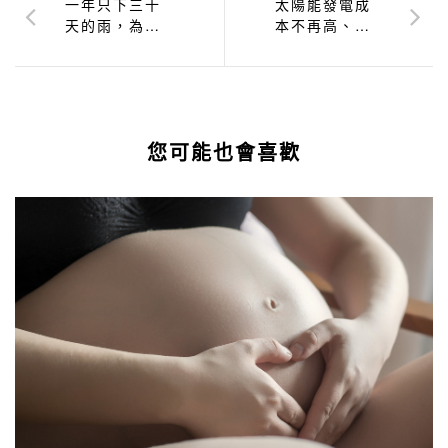
一年只下三十
太陽能發電成
天的雨，為什
本不再高、水
麼以色列不用
力發電再復
省水？
興，綠色發電
還有這2種
您可能也會喜歡