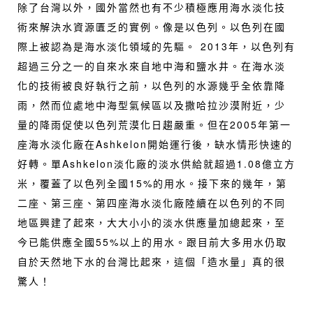
除了台灣以外，國外當然也有不少積極應用海水淡化技
術來解決水資源匱乏的實例。像是以色列。以色列在國
際上被認為是海水淡化領域的先驅。 2013年，以色列有
超過三分之一的自來水來自地中海和鹽水井。在海水淡
化的技術被良好執行之前，以色列的水源幾乎全依靠降
雨，然而位處地中海型氣候區以及撒哈拉沙漠附近，少
量的降雨促使以色列荒漠化日趨嚴重。但在2005年第一
座海水淡化廠在Ashkelon開始運行後，缺水情形快速的
好轉。單Ashkelon淡化廠的淡水供給就超過1.08億立方
米，覆蓋了以色列全國15%的用水。接下來的幾年，第
二座、第三座、第四座海水淡化廠陸續在以色列的不同
地區興建了起來，大大小小的淡水供應量加總起來，至
今已能供應全國55%以上的用水。跟目前大多用水仍取
自於天然地下水的台灣比起來，這個「造水量」真的很
驚人！