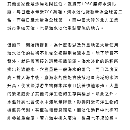
其他國家像是沙烏地阿拉伯，就擁有1260座海水淡化
廠，每日產水量近700萬噸，海水淡化廠數量為全球第二
名，而每日產水量為全球第一。而中國大陸的北方工業
城市例如天津，也是海水淡化重點實施的地方。
但如同一開始所提到，為什麼澎湖及外島地區大量使用
海水淡化的技術不能完全複製到台灣本島，除了所費不
貲外，就是最直接的環境衝擊問題。海水淡化的過程所
排出的濃鹽水，含鹽量是一般海水的兩倍，而且溫度又
高。排入海中後，廢海水的熱能會使該地區海域的水溫
升高，使某些浮游生物群集起來且接著快速繁殖，大量
的繁殖威脅了其他海洋生物的生存與棲息。除此之外，
水溫升高也會使水中溶氧量降低，影響附近海洋生物的
機能與代謝，甚至破壞棲息環境。而淡化過程中也極可
能參雜重金屬，若向海中排入廢液，後果也不堪設想。