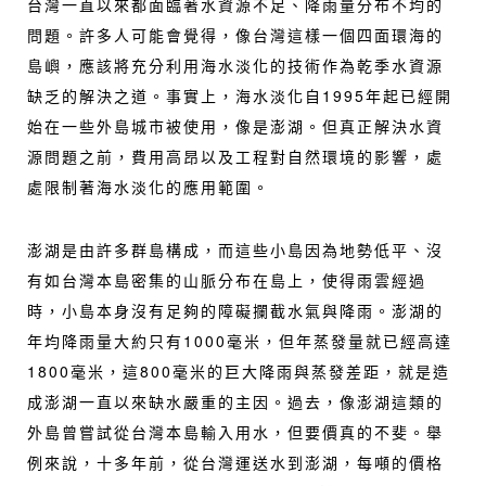
台灣一直以來都面臨著水資源不足、降雨量分布不均的
問題。許多人可能會覺得，像台灣這樣一個四面環海的
島嶼，應該將充分利用海水淡化的技術作為乾季水資源
缺乏的解決之道。事實上，海水淡化自1995年起已經開
始在一些外島城市被使用，像是澎湖。但真正解決水資
源問題之前，費用高昂以及工程對自然環境的影響，處
處限制著海水淡化的應用範圍。
澎湖是由許多群島構成，而這些小島因為地勢低平、沒
有如台灣本島密集的山脈分布在島上，使得雨雲經過
時，小島本身沒有足夠的障礙攔截水氣與降雨。澎湖的
年均降雨量大約只有1000毫米，但年蒸發量就已經高達
1800毫米，這800毫米的巨大降雨與蒸發差距，就是造
成澎湖一直以來缺水嚴重的主因。過去，像澎湖這類的
外島曾嘗試從台灣本島輸入用水，但要價真的不斐。舉
例來說，十多年前，從台灣運送水到澎湖，每噸的價格