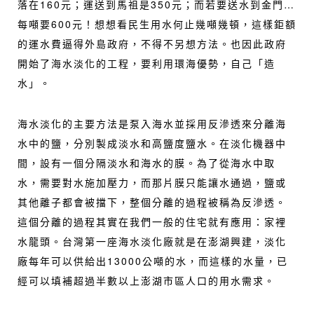
落在160元；運送到馬祖是350元；而若要送水到金門…
每噸要600元！想想看民生用水何止幾噸幾頓，這樣鉅額
的運水費逼得外島政府，不得不另想方法。也因此政府
開始了海水淡化的工程，要利用環海優勢，自己「造
水」。
海水淡化的主要方法是泵入海水並採用反滲透來分離海
水中的鹽，分別製成淡水和高鹽度鹽水。在淡化機器中
間，設有一個分隔淡水和海水的膜。為了從海水中取
水，需要對水施加壓力，而那片膜只能讓水通過，鹽或
其他離子都會被擋下，整個分離的過程被稱為反滲透。
這個分離的過程其實在我們一般的住宅就有應用：家裡
水龍頭。台灣第一座海水淡化廠就是在澎湖興建，淡化
廠每年可以供給出13000公噸的水，而這樣的水量，已
經可以填補超過半數以上澎湖市區人口的用水需求。