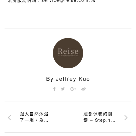
米膚服務信箱：service@reise.com.tw
By Jeffrey Kuo
跟大自然沐浴
臉部保養的關
了一場，為身
鍵 – Step.1
心挹注和煦的
卸妝水篇
日光