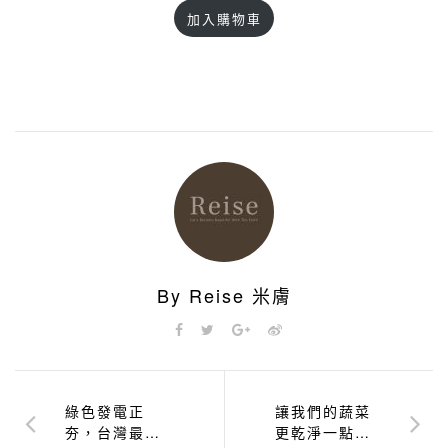
加入購物車
/ 5，已有
位顧客進
行評分
By Reise 米膚
綠色發電正
讓我們的蔬菜
夯，台灣最重
更乾淨一點：