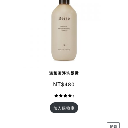
溫和潔淨洗髮露
NT$
480
評分
12
4.92
加入購物車
/ 5，已有
位顧客進
行評分
特
促銷