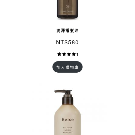
潤澤護髮油
NT$
580
評分
16
5.00
加入購物車
/ 5，已有
位顧客進
行評分