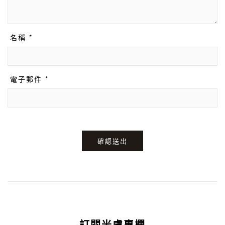
名稱 *
電子郵件 *
確認送出
訂閱米膚專欄