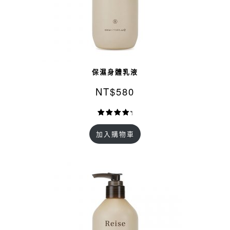
保濕身體乳液
NT$
580
評分
15
加入購物車
4.87
/
5，已有
位顧客進
行評分