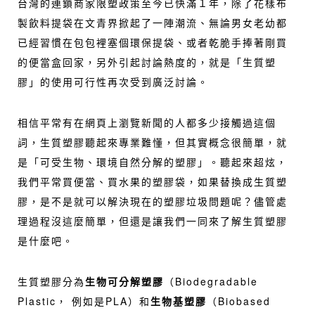
台灣的連鎖商家限塑政策至今已快滿１年，除了花樣布
製飲料提袋在文青界掀起了一陣潮流、無論男女老幼都
已經習慣在包包裡塞個環保提袋、或者乾脆手捧著剛買
的便當盒回家，另外引起討論熱度的，就是「生質塑
膠」的使用可行性再次受到廣泛討論。
相信平常有在網頁上瀏覽新聞的人都多少接觸過這個
詞，生質塑膠聽起來專業難懂，但其實概念很簡單，就
是「可受生物、環境自然分解的塑膠」。聽起來超炫，
我們平常買便當、買水果的塑膠袋，如果替換成生質塑
膠，是不是就可以解決現在的塑膠垃圾問題呢？儘管處
理過程沒這麼簡單，但還是讓我們一同來了解生質塑膠
是什麼吧。
生質塑膠分為
生物可分解塑膠
（Biodegradable
Plastic， 例如是PLA）和
生物基塑膠
（Biobased