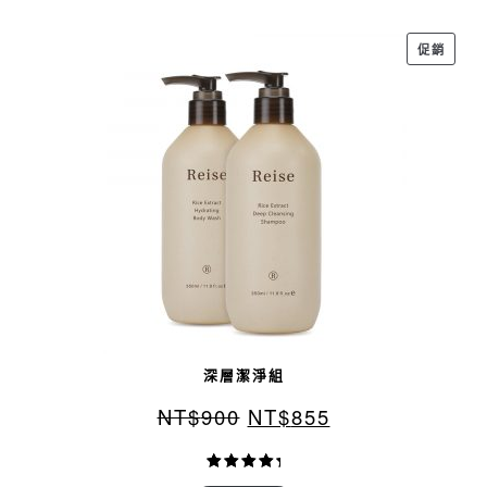
特
促銷
價
商
品
深層潔淨組
NT$
900
NT$
855
評分
1
5.00