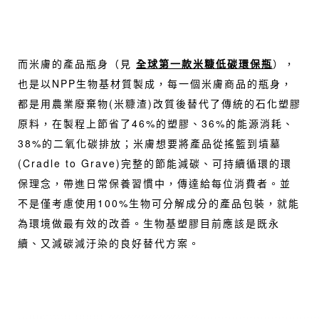
而米膚的產品瓶身（見
全球第一款米糠低碳環保瓶
），
也是以NPP生物基材質製成，每一個米膚商品的瓶身，
都是用農業廢棄物(米糠渣)改質後替代了傳統的石化塑膠
原料，在製程上節省了46%的塑膠、36%的能源消耗、
38%的二氧化碳排放；米膚想要將產品從搖籃到墳墓
(Cradle to Grave)完整的節能減碳、可持續循環的環
保理念，帶進日常保養習慣中，傳達給每位消費者。並
不是僅考慮使用100%生物可分解成分的產品包裝，就能
為環境做最有效的改善。生物基塑膠目前應該是既永
續、又減碳減汙染的良好替代方案。