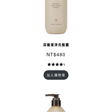
深層潔淨洗髮露
NT$
480
評分
10
5.00
加入購物車
/ 5，已有
位顧客進
行評分