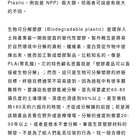
Plastic，例如是 NPP）兩大類，但兩者可說是有很大
的不同。
生物可分解塑膠（Biodegradable plastic）是環保人
士與產業最一開始提昌的替代性塑膠。製作概念是將易
於自然環境中分解的澱粉、纖維素、蛋白質從作物中提
煉出來，進而加工製成塑膠製品，比較知名的，像是
PLA(聚乳酸)。它的特色顧名思義就是「塑膠產品可以直
接被生物分解」；然而，這只是生物可分解塑膠的終極
目標，終極目標通常不容易達到，因為過程中有很多艱
難條件。要讓這些塑膠能被分解，首先得要處於60-80
攝氏度的土壤環境、濕度也須達到90%以上，甚至需耗
時180天約六個月的時間，才促成分解鍊的前提；若是將
該類產品丟棄在野外或是掩埋場，分解的速度則需要20-
30年以上，或者是根本不會分解。畢竟生質塑膠材料的
開發，不是為了給人們亂丟垃圾的行為，找一個合理的