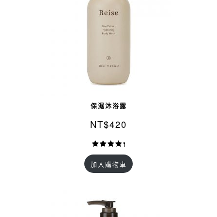
保濕沐浴露
NT$
420
評分
9
5.00
加入購物車
/ 5，已有
位顧客進
行評分