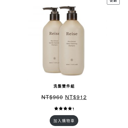
促銷
價
商
品
洗髮雙件組
NT$
960
NT$
912
評分
1
5.00
加入購物車
/ 5，已有
位顧客進