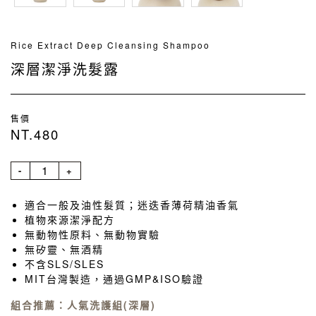
Rice Extract Deep Cleansing Shampoo
深層潔淨洗髮露
售價
NT.480
-
+
適合一般及油性髮質；迷迭香薄荷精油香氣
植物來源潔淨配方
無動物性原料、無動物實驗
無矽靈、無酒精
不含SLS/SLES
MIT台灣製造，通過GMP&ISO驗證
組合推薦：人氣洗護組(深層)