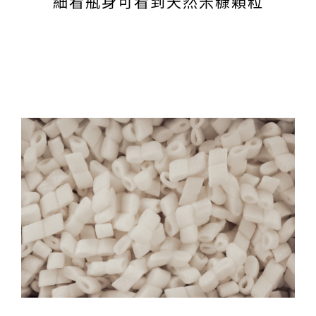
細看瓶身可看到天然米糠顆粒