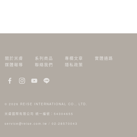
關於米膚
系列商品
專欄文章
實體通路
媒體報導
聯絡我們
隱私政策
© 2026
REISE INTERNATIONAL CO., LTD.
米膚國際有限公司 統一編號：54304655
service@reise.com.tw
/
02-28570043