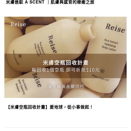
米膚進駐 A SCENT ｜肌膚與感官的療癒之旅
【米膚空瓶回收計畫】愛地球，從小事做起！