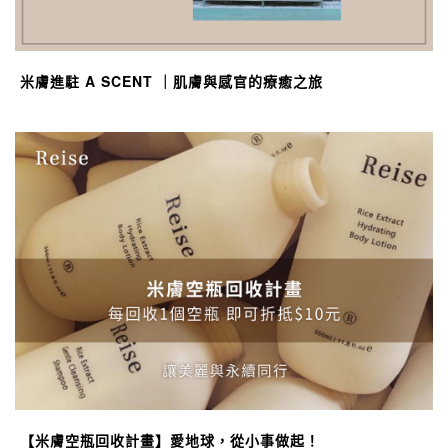
米膚進駐 A SCENT ｜肌膚與感官的療癒之旅
【米膚空瓶回收計畫】愛地球，從小事做起！