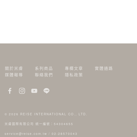
關於米膚
系列商品
專欄文章
實體通路
媒體報導
聯絡我們
隱私政策
© 2026
REISE INTERNATIONAL CO., LTD.
米膚國際有限公司 統一編號：54304655
service@reise.com.tw
/
02-28570043