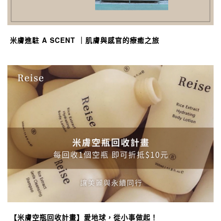
米膚進駐 A SCENT ｜肌膚與感官的療癒之旅
【米膚空瓶回收計畫】愛地球，從小事做起！