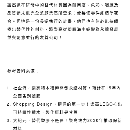
雖然還在研發中的替代材質因為耐用度、色彩、觸感及
品質還未能完全兼顧樂高所需求：使每個零件能精準密
合。但這是一份長遠執行的計畫，他們也有信心能持續
找出替代性的材料，將樂高從塑膠海中蛻變為永續發展
並與創意並行的友善公司！
參考資料來源：
社企流，
樂高積木積極開發永續材質，預計在15年內
全面告別塑膠
Shopping Design，
環保的第一步！樂高LEGO推出
可持續性積木，製作原料是甘蔗
大紀元，
替代塑膠不是夢！樂高致力2030年推環保新
材料