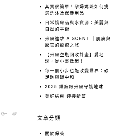
其實很簡單！孕婦媽咪如何挑
選洗沐及保養用品
日常護膚品與水資源：美麗與
自然的平衡
米膚進駐 A SCENT ｜肌膚與
感官的療癒之旅
【米膚空瓶回收計畫】愛地
球，從小事做起！
每一個小步也能改變世界：碳
足跡與碳中和
2025 繼續跟米膚守護地球
美好結束 迎接新篇
文章分類
關於保養