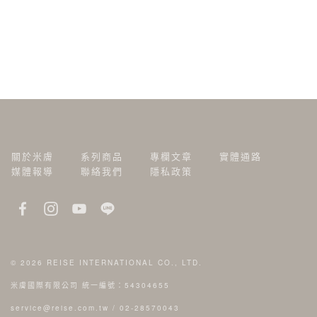
關於米膚
系列商品
專欄文章
實體通路
媒體報導
聯絡我們
隱私政策
© 2026
REISE INTERNATIONAL CO., LTD.
米膚國際有限公司 統一編號：54304655
service@reise.com.tw
/
02-28570043