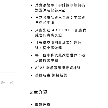
其實很簡單！孕婦媽咪如何挑
選洗沐及保養用品
日常護膚品與水資源：美麗與
自然的平衡
米膚進駐 A SCENT ｜肌膚與
感官的療癒之旅
【米膚空瓶回收計畫】愛地
球，從小事做起！
每一個小步也能改變世界：碳
足跡與碳中和
2025 繼續跟米膚守護地球
美好結束 迎接新篇
文章分類
關於保養