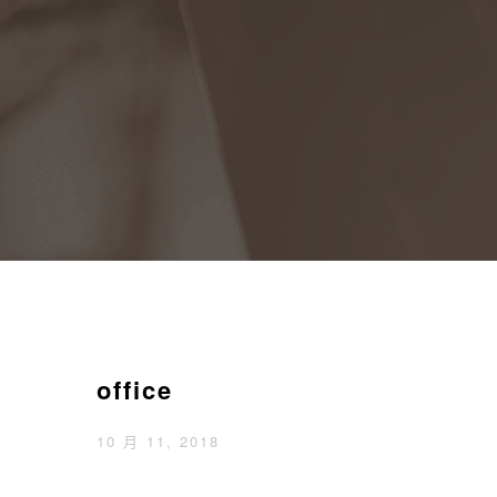
office
10 月 11, 2018