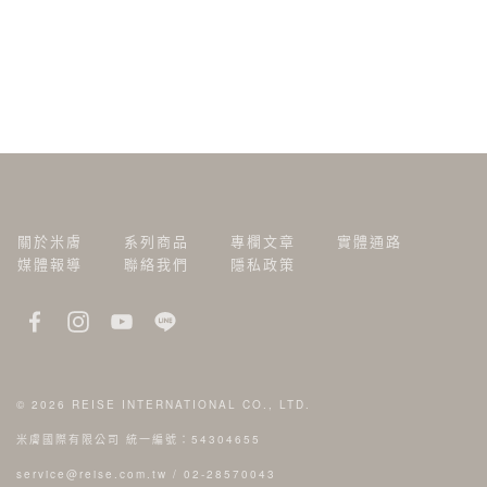
關於米膚
系列商品
專欄文章
實體通路
媒體報導
聯絡我們
隱私政策
© 2026
REISE INTERNATIONAL CO., LTD.
米膚國際有限公司 統一編號：54304655
service@reise.com.tw
/
02-28570043