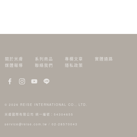
關於米膚
系列商品
專欄文章
實體通路
媒體報導
聯絡我們
隱私政策
© 2026
REISE INTERNATIONAL CO., LTD.
米膚國際有限公司 統一編號：54304655
service@reise.com.tw
/
02-28570043