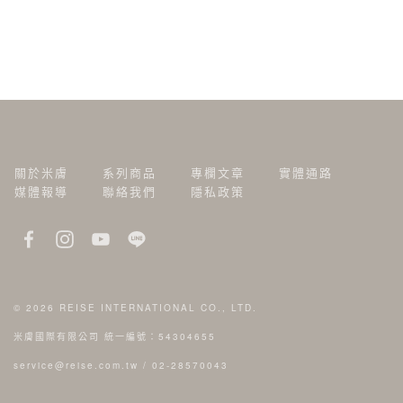
關於米膚
系列商品
專欄文章
實體通路
媒體報導
聯絡我們
隱私政策
© 2026
REISE INTERNATIONAL CO., LTD.
米膚國際有限公司 統一編號：54304655
service@reise.com.tw
/
02-28570043