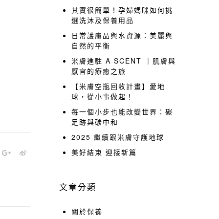
其實很簡單！孕婦媽咪如何挑
選洗沐及保養用品
日常護膚品與水資源：美麗與
自然的平衡
米膚進駐 A SCENT ｜肌膚與
感官的療癒之旅
【米膚空瓶回收計畫】愛地
球，從小事做起！
每一個小步也能改變世界：碳
足跡與碳中和
2025 繼續跟米膚守護地球
美好結束 迎接新篇
文章分類
關於保養