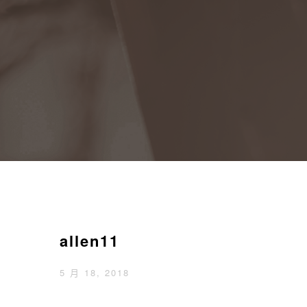
allen11
5 月 18, 2018