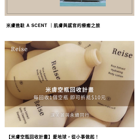
米膚進駐 A SCENT ｜肌膚與感官的療癒之旅
【米膚空瓶回收計畫】愛地球，從小事做起！