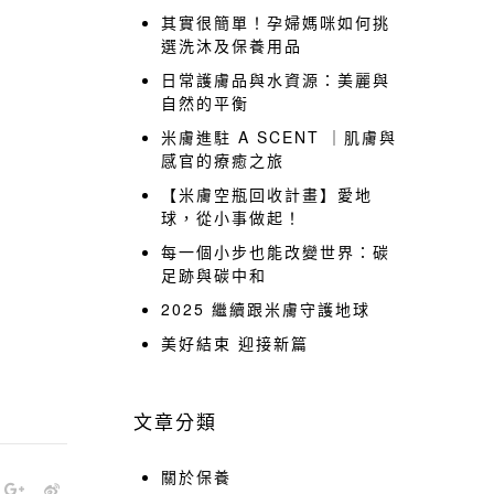
其實很簡單！孕婦媽咪如何挑
選洗沐及保養用品
日常護膚品與水資源：美麗與
自然的平衡
米膚進駐 A SCENT ｜肌膚與
感官的療癒之旅
【米膚空瓶回收計畫】愛地
球，從小事做起！
每一個小步也能改變世界：碳
足跡與碳中和
2025 繼續跟米膚守護地球
美好結束 迎接新篇
文章分類
關於保養