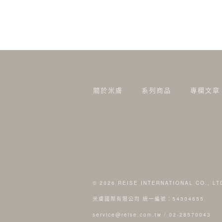
關於米膚
系列商品
專欄文章
© 2026
REISE INTERNATIONAL CO., LT
米膚國際有限公司 統一編號：54304655
service@reise.com.tw
/
02-28570043