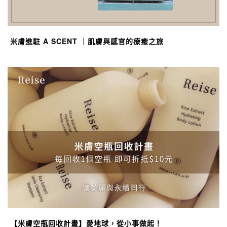
米膚進駐 A SCENT ｜肌膚與感官的療癒之旅
【米膚空瓶回收計畫】愛地球，從小事做起！