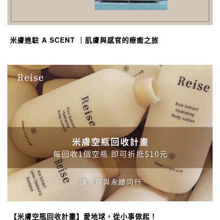
米膚進駐 A SCENT ｜肌膚與感官的療癒之旅
【米膚空瓶回收計畫】愛地球，從小事做起！