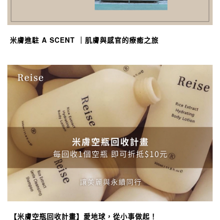
米膚進駐 A SCENT ｜肌膚與感官的療癒之旅
【米膚空瓶回收計畫】愛地球，從小事做起！