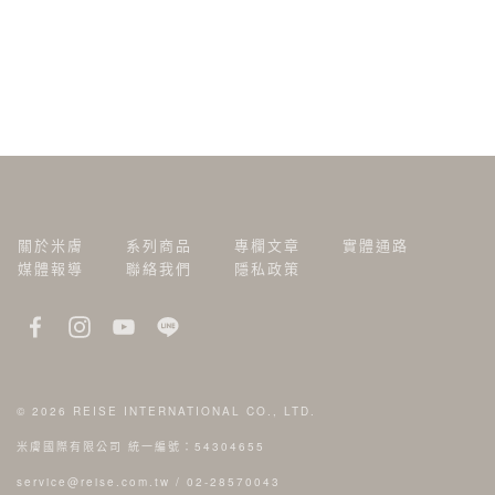
關於米膚
系列商品
專欄文章
實體通路
媒體報導
聯絡我們
隱私政策
© 2026
REISE INTERNATIONAL CO., LTD.
米膚國際有限公司 統一編號：54304655
service@reise.com.tw
/
02-28570043