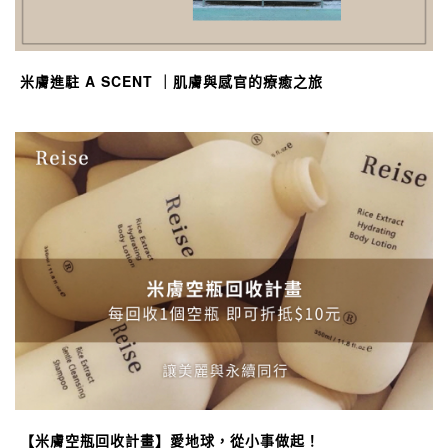
米膚進駐 A SCENT ｜肌膚與感官的療癒之旅
【米膚空瓶回收計畫】愛地球，從小事做起！