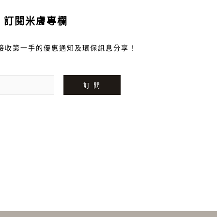
訂閱米膚專欄
接收第一手的優惠通知及環保訊息分享！
訂 閱