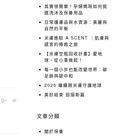
其實很簡單！孕婦媽咪如何挑
選洗沐及保養用品
日常護膚品與水資源：美麗與
自然的平衡
米膚進駐 A SCENT ｜肌膚與
感官的療癒之旅
【米膚空瓶回收計畫】愛地
球，從小事做起！
每一個小步也能改變世界：碳
足跡與碳中和
2025 繼續跟米膚守護地球
美好結束 迎接新篇
文章分類
關於保養