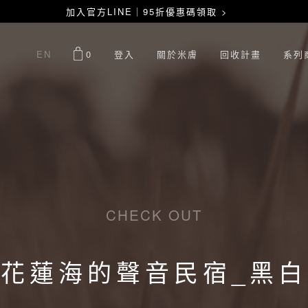
加入官方LINE｜95折優惠碼領取 >
EN
0
登入
關於米膚
回收計畫
系列
CHECK OUT
花蓮海的聲音民宿_黑白