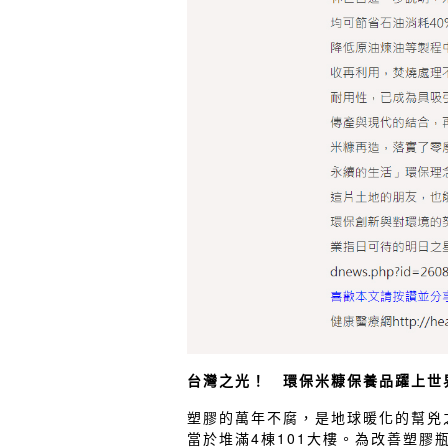
台灣之光！ 環保米糠保養品躍上世
塑膠的萬年不腐，是地球暖化的幫兇
當於堆滿4棟101大樓。為改善塑