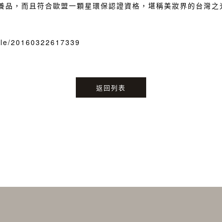
養品，而且符合歐盟一顆星環保認證資格，堪稱美妝界的台灣之
icle/20160322617339
返回列表