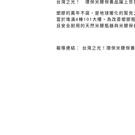
台灣之光！ 環保米糠保養品躍上世
塑膠的萬年不腐，是地球暖化的幫兇
當於堆滿4棟101大樓。為改善塑
且安全耐用的天然米糠瓶器與米糠保
報導連結：
台灣之光！環保米糠保