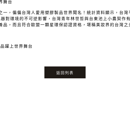
界舞台
之一，偏偏台灣人愛用塑膠製品世界聞名！統計資料顯示，台灣
膠瓶器對環境的不可逆影響，台灣青年林世哲與台東池上小農契作
養品，而且符合歐盟一顆星環保認證資格，堪稱美妝界的台灣之
養品躍上世界舞台
返回列表