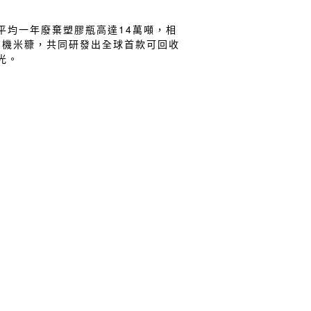
平均一年廢棄塑膠瓶高達14萬噸，相
有機米糠，共同研發出全球首款可回收
光。