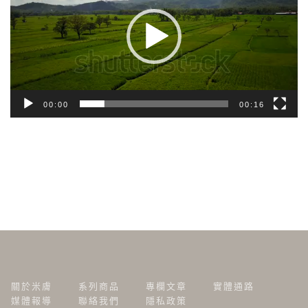
放
器
00:00
00:16
關於米膚
系列商品
專欄文章
實體通路
媒體報導
聯絡我們
隱私政策